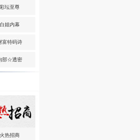
彩坛至尊
白姐内幕
财富特码诗
内部☆透密
火热招商