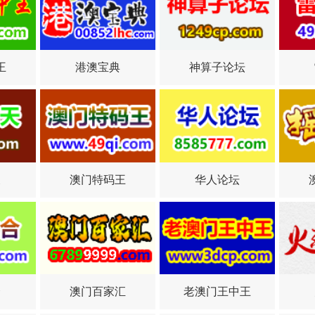
王
港澳宝典
神算子论坛
天
澳门特码王
华人论坛
合
澳门百家汇
老澳门王中王