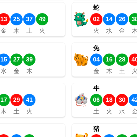
蛇
13
25
37
49
02
14
26
3
金
木
土
火
火
水
金
兔
15
27
39
04
16
28
4
水
金
木
金
木
土
牛
17
29
41
06
18
30
4
木
土
火
土
火
水
猪