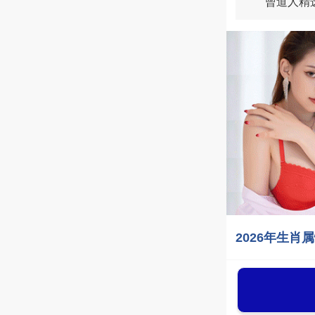
曾道人精
2026年生肖属