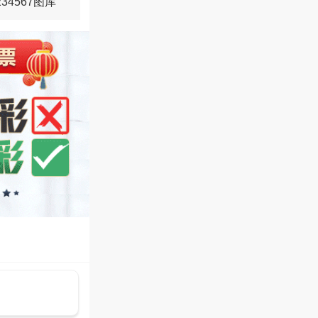
234567图库