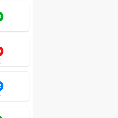
8
木
0
火
2
金