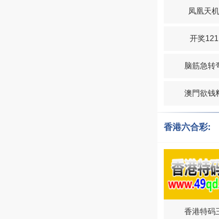
凤凰天
开奖121
脑筋急转
澳門欲钱
香港六合彩:
香港特码